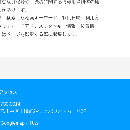
含む取引記録や，決済に関する情報を当団体の提
とがあります。
歴，検索した検索キーワード，利用日時，利用方
ます），IPアドレス，クッキー情報，位置情
たはページを閲覧する際に収集します。
アクセス
730-0014
島市中区上幟町2-41 スパジオ・カーサ2F
Googlemapで見る