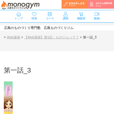
トップ
特長
コース
講師
物販部
動画
広島のものづくり専門塾 広島ものづくりジム
>
Web漫画
>
【Web漫画】第1話：ものジムって？
>
第一話_3
第一話_3