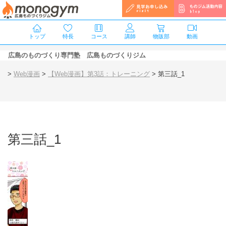
トップ
特長
コース
講師
物販部
動画
広島のものづくり専門塾 広島ものづくりジム
>
Web漫画
>
【Web漫画】第3話：トレーニング
>
第三話_1
第三話_1