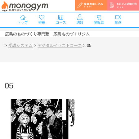
トップ
特長
コース
講師
物販部
動画
広島のものづくり専門塾 広島ものづくりジム
>
受講システム
>
デジタルイラストコース
>
05
05